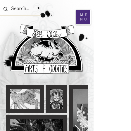
ME
NU